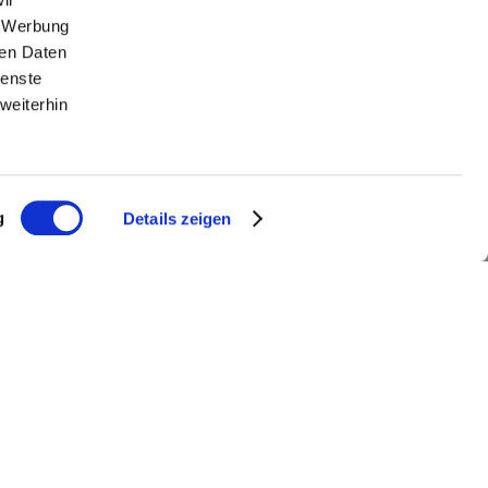
, Werbung
ren Daten
ienste
weiterhin
g
Details zeigen
en – Massage